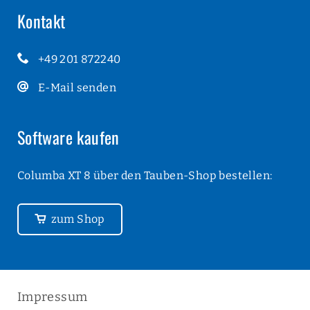
Kontakt
+49 201 872240
E-Mail senden
Software kaufen
Columba XT 8 über den Tauben-Shop bestellen:
zum Shop
Navigation
Impressum