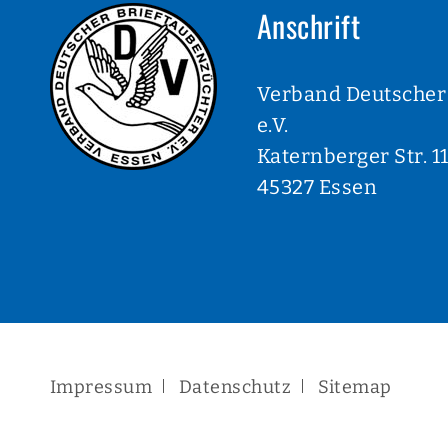
Anschrift
Verband Deutscher
e.V.
Katernberger Str. 1
45327 Essen
Navigation
Impressum
Datenschutz
Sitemap
überspringen